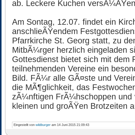
ab. Leckere Kuchen versÃ¼ÃŸen
Am Sontag, 12.07. findet ein Kir
anschlieÃŸendem Festgottesdiens
Pfarrkirche St. Georg statt, zu d
MitbÃ¼rger herzlich eingeladen 
Gottesdienst bietet sich mit dem 
teilnehmenden Vereine ein beson
Bild. FÃ¼r alle GÃ¤ste und Verein
die MÃ¶glichkeit, das Festwoche
zÃ¼nftigen FrÃ¼hschoppen und v
kleinen und groÃŸen Brotzeiten a
Eingestellt von
wildburger
am 14 Juni 2015 21:09:43