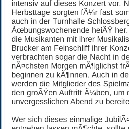
intensiv auf dieses Konzert vor. 
Herbsttage sorgten fÃ¼r fast so
auch in der Turnhalle Schlossber
Ãœbungswochenende heiÃŸ her. Z
die Musikanten mit ihrer Musikal
Brucker am Feinschliff ihrer Konz
verbrachten sogar die Nacht in d
nÃ¤chsten Morgen mÃ¶glichst fr
beginnen zu kÃ¶nnen. Auch in 
werden die Mitglieder des Spielm
den groÃŸen Auftritt Ã¼ben, um 
unvergesslichen Abend zu bereite
Wer sich dieses einmalige JubilÃ
entgehen lassen mÃ¶chte, sollte 