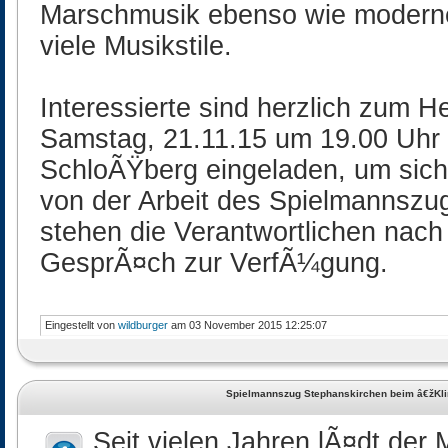
Marschmusik ebenso wie moderne
viele Musikstile.
Interessierte sind herzlich zum 
Samstag, 21.11.15 um 19.00 Uhr i
SchloÃŸberg eingeladen, um sich 
von der Arbeit des Spielmannsz
stehen die Verantwortlichen nach
GesprÃ¤ch zur VerfÃ¼gung.
Eingestellt von
wildburger
am 03 November 2015 12:25:07
Spielmannszug Stephanskirchen beim â€žK
Seit vielen Jahren lÃ¤dt der