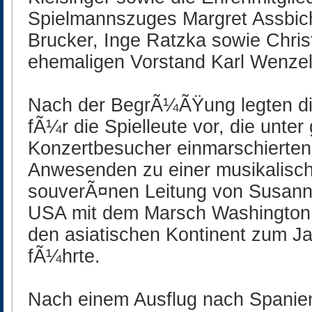
Spielmannszuges Margret Assbichl
Brucker, Inge Ratzka sowie Chris
ehemaligen Vorstand Karl Wenzel
Nach der BegrÃ¼ÃŸung legten di
fÃ¼r die Spielleute vor, die unt
Konzertbesucher einmarschierten
Anwesenden zu einer musikalisch
souverÃ¤nen Leitung von Susanne
USA mit dem Marsch Washington 
den asiatischen Kontinent zum J
fÃ¼hrte.
Nach einem Ausflug nach Spanie