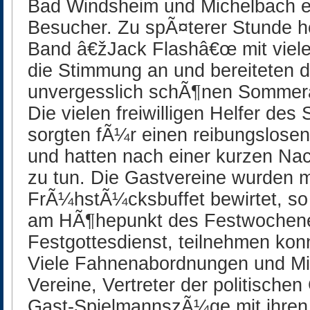
Bad Windsheim und Michelbach er
Besucher. Zu spÃ¤terer Stunde he
Band â€žJack Flashâ€œ mit viel
die Stimmung an und bereiteten 
unvergesslich schÃ¶nen Sommer
Die vielen freiwilligen Helfer de
sorgten fÃ¼r einen reibungslose
und hatten nach einer kurzen Na
zu tun. Die Gastvereine wurden 
FrÃ¼hstÃ¼cksbuffet bewirtet, so 
am HÃ¶hepunkt des Festwochen
Festgottesdienst, teilnehmen kon
Viele Fahnenabordnungen und Mitg
Vereine, Vertreter der politische
Gast-SpielmannszÃ¼ge mit ihren