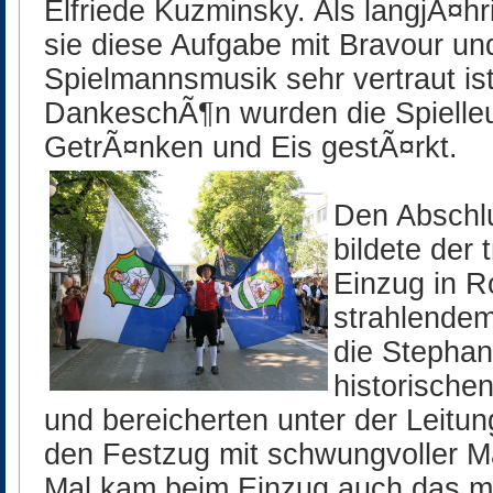
Elfriede Kuzminsky. Als langjÃ¤hr
sie diese Aufgabe mit Bravour und
Spielmannsmusik sehr vertraut ist
DankeschÃ¶n wurden die Spielle
GetrÃ¤nken und Eis gestÃ¤rkt.
Den Abschl
bildete der 
Einzug in R
strahlende
die Stephan
historische
und bereicherten unter der Leitu
den Festzug mit schwungvoller 
Mal kam beim Einzug auch das m