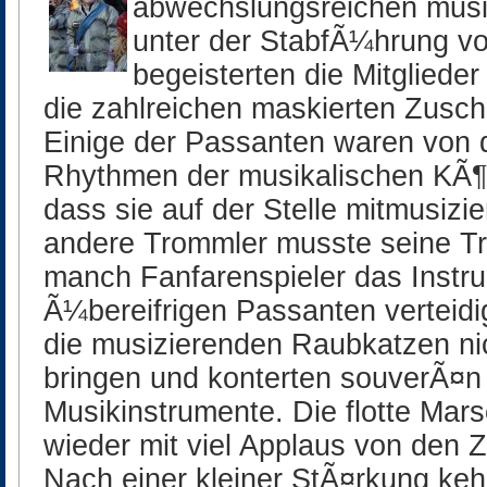
abwechslungsreichen mus
unter der StabfÃ¼hrung v
begeisterten die Mitglied
die zahlreichen maskierten Zusch
Einige der Passanten waren von 
Rhythmen der musikalischen KÃ¶n
dass sie auf der Stelle mitmusizie
andere Trommler musste seine T
manch Fanfarenspieler das Instr
Ã¼bereifrigen Passanten verteidi
die musizierenden Raubkatzen ni
bringen und konterten souverÃ¤n a
Musikinstrumente. Die flotte Ma
wieder mit viel Applaus von den 
Nach einer kleiner StÃ¤rkung keh