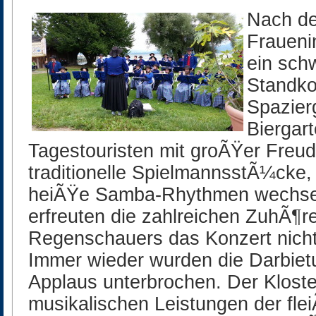
Nach de
Frauenin
ein sch
Standko
Spazier
Biergar
Tagestouristen mit groÃŸer Freud
traditionelle SpielmannsstÃ¼cke
heiÃŸe Samba-Rhythmen wechsel
erfreuten die zahlreichen ZuhÃ¶rer
Regenschauers das Konzert nicht
Immer wieder wurden die Darbiet
Applaus unterbrochen. Der Kloster
musikalischen Leistungen der flei