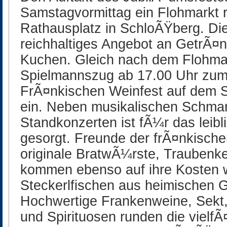
Samstagvormittag ein Flohmarkt 
Rathausplatz in SchloÃŸberg. Die
reichhaltiges Angebot an GetrÃ¤n
Kuchen. Gleich nach dem Flohmar
Spielmannszug ab 17.00 Uhr zum t
FrÃ¤nkischen Weinfest auf dem S
ein. Neben musikalischen Schman
Standkonzerten ist fÃ¼r das leib
gesorgt. Freunde der frÃ¤nkische
originale BratwÃ¼rste, Traubenke
kommen ebenso auf ihre Kosten 
Steckerlfischen aus heimischen
Hochwertige Frankenweine, Sekt,
und Spirituosen runden die vielfÃ