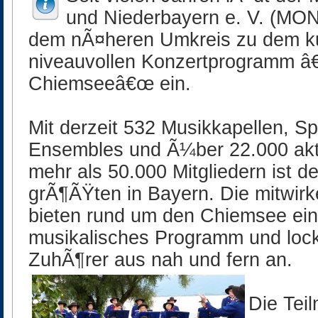
und Niederbayern e. V. (MO
dem nÃ¤heren Umkreis zu dem ku
niveauvollen Konzertprogramm â
Chiemseeâ€œ ein.
Mit derzeit 532 Musikkapellen, 
Ensembles und Ã¼ber 22.000 akt
mehr als 50.000 Mitgliedern ist d
grÃ¶ÃŸten in Bayern. Die mitwir
bieten rund um den Chiemsee ei
musikalisches Programm und locke
ZuhÃ¶rer aus nah und fern an.
Die Tei