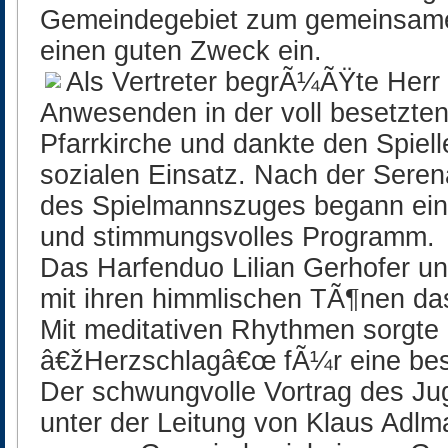
Gemeindegebiet zum gemeinsame
einen guten Zweck ein.
Als Vertreter begrÃ¼ÃŸte Herr
Anwesenden in der voll besetzte
Pfarrkirche und dankte den Spiell
sozialen Einsatz. Nach der Sere
des Spielmannszuges begann ein
und stimmungsvolles Programm.
Das Harfenduo Lilian Gerhofer u
mit ihren himmlischen TÃ¶nen da
Mit meditativen Rhythmen sorgte
â€žHerzschlagâ€œ fÃ¼r eine bes
Der schwungvolle Vortrag des J
unter der Leitung von Klaus Adlma