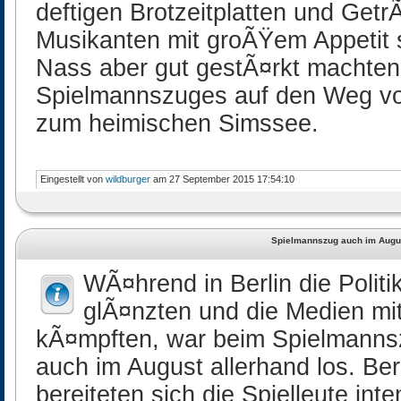
deftigen Brotzeitplatten und Getr
Musikanten mit groÃŸem Appetit
Nass aber gut gestÃ¤rkt machten 
Spielmannszuges auf den Weg v
zum heimischen Simssee.
Eingestellt von
wildburger
am 27 September 2015 17:54:10
Spielmannszug auch im Augus
WÃ¤hrend in Berlin die Polit
glÃ¤nzten und die Medien m
kÃ¤mpften, war beim Spielmanns
auch im August allerhand los. Ber
bereiteten sich die Spielleute in