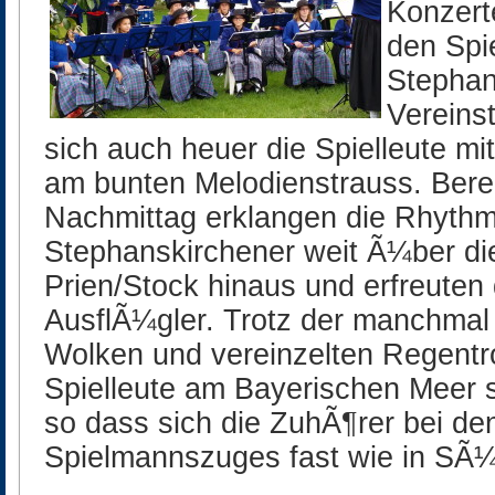
Konzert
den Spi
Stephan
Vereinst
sich auch heuer die Spielleute m
am bunten Melodienstrauss. Bere
Nachmittag erklangen die Rhyth
Stephanskirchener weit Ã¼ber die
Prien/Stock hinaus und erfreuten 
AusflÃ¼gler. Trotz der manchmal
Wolken und vereinzelten Regentro
Spielleute am Bayerischen Meer 
so dass sich die ZuhÃ¶rer bei de
Spielmannszuges fast wie in SÃ