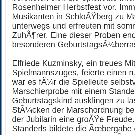
Rosenheimer Herbstfest vor. Imm
Musikanten in SchloÃŸberg zu M
unterwegs und erfreuten mit som
ZuhÃ¶rer. Eine dieser Proben end
besonderen GeburtstagsÃ¼berra
Elfriede Kuzminsky, ein treues Mi
Spielmannszuges, feierte einen 
war es fÃ¼r die Spielleute selbst
Marschierprobe mit einem Stande
Geburtstagskind ausklingen zu las
StÃ¼cken der Marschordnung ber
der Jubilarin eine groÃŸe Freud
Standerls bildete die Ãœbergabe 