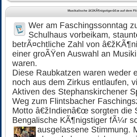
Musikalische â€žKÃ¶nigstigerâ€œ auf dem Fl
Wer am Faschingssonntag zu
Schulhaus vorbeikam, staunt
betrÃ¤chtliche Zahl von â€žKÃ¶ni
einer groÃŸen Auswahl an Musik
waren.
Diese Raubkatzen waren weder 
noch aus dem Zirkus entlaufen, v
Aktiven des Stephanskirchener 
Weg zum Flintsbacher Faschings
Motto â€žIndienâ€œ sorgten die S
Bengalische KÃ¶nigstiger fÃ¼r s
ausgelassene Stimmung.
M