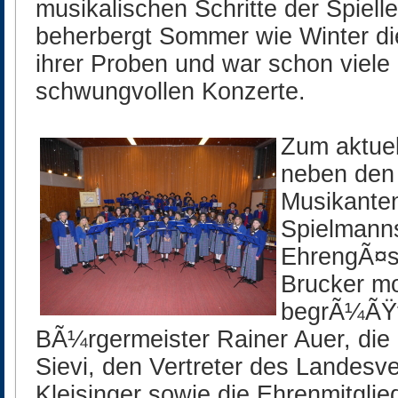
musikalischen Schritte der Spielle
beherbergt Sommer wie Winter d
ihrer Proben und war schon viele
schwungvollen Konzerte.
Zum aktue
neben den
Musikante
Spielmann
EhrengÃ¤s
Brucker mo
begrÃ¼ÃŸt
BÃ¼rgermeister Rainer Auer, die
Sievi, den Vertreter des Landes
Kleisinger sowie die Ehrenmitglie