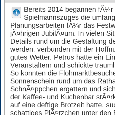
Bereits 2014 begannen fÃ¼r 
Spielmannszuges die umfang
Planungsarbeiten fÃ¼r das Fest
jÃ¤hrigen JubilÃ¤um. In vielen S
Details rund um die Gestaltung d
werden, verbunden mit der Hoffn
gutes Wetter. Petrus hatte ein Ei
Veranstaltern und schickte trau
So konnten die Flohmarktbesuche
Sonnenschein rund um das Ratha
SchnÃ¤ppchen ergattern und sich
der Kaffee- und Kuchenbar stÃ¤
auf eine deftige Brotzeit hatte, s
schattiges PlÃ¤tzchen unter den