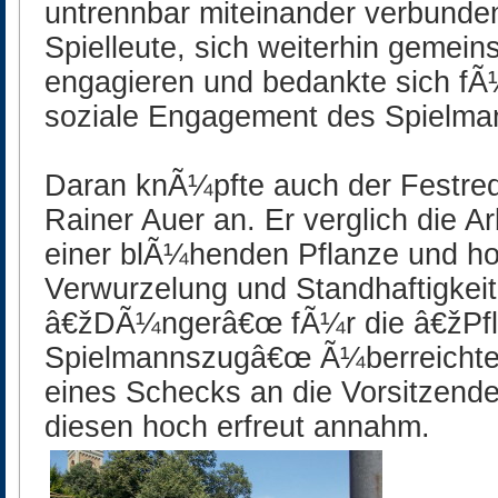
untrennbar miteinander verbunden 
Spielleute, sich weiterhin gemei
engagieren und bedankte sich fÃ
soziale Engagement des Spielma
Daran knÃ¼pfte auch der Festre
Rainer Auer an. Er verglich die A
einer blÃ¼henden Pflanze und ho
Verwurzelung und Standhaftigkeit
â€žDÃ¼ngerâ€œ fÃ¼r die â€žPf
Spielmannszugâ€œ Ã¼berreichte 
eines Schecks an die Vorsitzende
diesen hoch erfreut annahm.