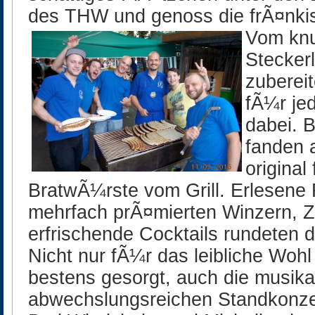
des THW und genoss die frÃ¤nkis
Vom knus
Steckerl
zuberei
fÃ¼r je
dabei. 
fanden 
original
BratwÃ¼rste vom Grill. Erlesene
mehrfach prÃ¤mierten Winzern, Z
erfrischende Cocktails rundeten 
Nicht nur fÃ¼r das leibliche Woh
bestens gesorgt, auch die musika
abwechslungsreichen Standkonzer