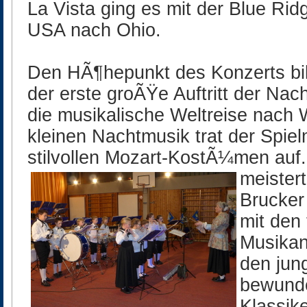
La Vista ging es mit der Blue Ri
USA nach Ohio.
Den HÃ¶hepunkt des Konzerts bi
der erste groÃŸe Auftritt der Na
die musikalische Weltreise nach 
kleinen Nachtmusik trat der Spi
stilvollen Mozart-KostÃ¼men auf
meister
Brucker
mit den 
Musikan
den jun
bewunde
Klassik