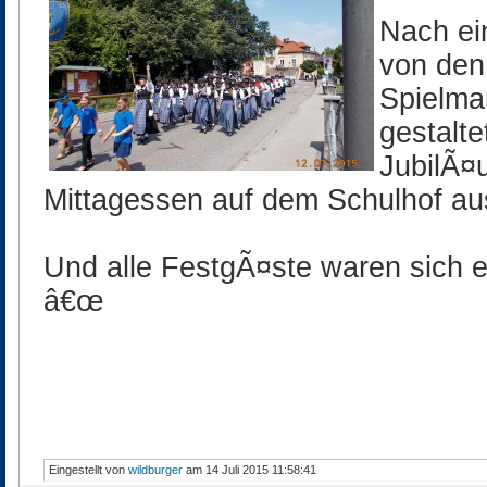
Nach ei
von den
Spielma
gestalt
JubilÃ
Mittagessen auf dem Schulhof au
Und alle FestgÃ¤ste waren sich e
â€œ
Eingestellt von
wildburger
am 14 Juli 2015 11:58:41