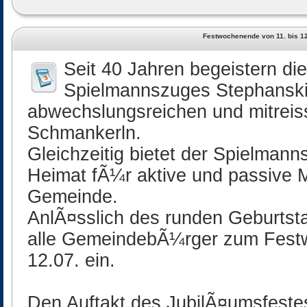
Festwochenende von 11. bis 1
Seit 40 Jahren begeistern die
Spielmannszuges Stephanskir
abwechslungsreichen und mitreis
Schmankerln.
Gleichzeitig bietet der Spielmann
Heimat fÃ¼r aktive und passive M
Gemeinde.
AnlÃ¤sslich des runden Geburtsta
alle GemeindebÃ¼rger zum Festw
12.07. ein.
Den Auftakt des JubilÃ¤umsfestes