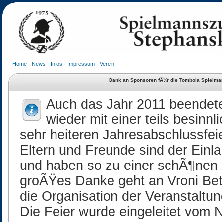
Home
·
News - Infos
·
Impressum
·
Verein
Dank an Sponsoren fÃ¼r die Tombola Spielma
Auch das Jahr 2011 beendet
wieder mit einer teils besinnl
sehr heiteren Jahresabschlussfeier
Eltern und Freunde sind der Einl
und haben so zu einer schÃ¶nen F
groÃŸes Danke geht an Vroni Bet
die Organisation der Veranstalt
Die Feier wurde eingeleitet vom