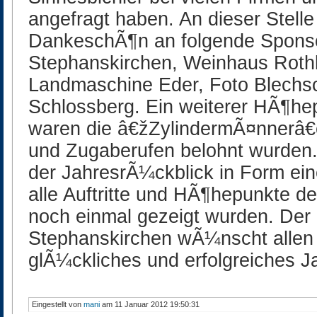
angefragt haben. An dieser Stelle
DankeschÃ¶n an folgende Sponsor
Stephanskirchen, Weinhaus Roth
Landmaschine Eder, Foto Blechsc
Schlossberg. Ein weiterer HÃ¶he
waren die â€žZylindermÃ¤nnerâ€œ,
und Zugaberufen belohnt wurden.
der JahresrÃ¼ckblick in Form ei
alle Auftritte und HÃ¶hepunkte d
noch einmal gezeigt wurden. Der
Stephanskirchen wÃ¼nscht allen
glÃ¼ckliches und erfolgreiches J
Eingestellt von
mani
am 11 Januar 2012 19:50:31