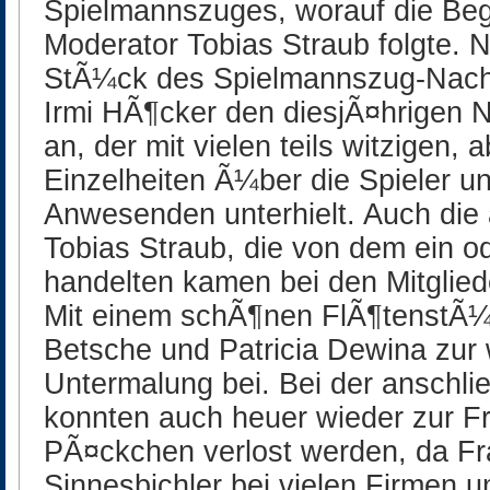
Spielmannszuges, worauf die B
Moderator Tobias Straub folgte. 
StÃ¼ck des Spielmannszug-Nac
Irmi HÃ¶cker den diesjÃ¤hrigen N
an, der mit vielen teils witzigen,
Einzelheiten Ã¼ber die Spieler u
Anwesenden unterhielt. Auch die
Tobias Straub, die von dem ein o
handelten kamen bei den Mitglied
Mit einem schÃ¶nen FlÃ¶tenstÃ
Betsche und Patricia Dewina zur 
Untermalung bei. Bei der anschl
konnten auch heuer wieder zur Fre
PÃ¤ckchen verlost werden, da Fra
Sinnesbichler bei vielen Firmen 