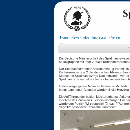
Home
·
News - Infos
·
Impressum
·
Verein
E
Die Deutsche Meisterschaft des Spielmannswesen
Musikgruppen mit ?ber 20.000 Teilnehmern trafen s
Der Stephanskirchener Spielmannszug trat mit 45 
Konkurrenz in Liga 2 der deutschen Fl?tenorcheste
Die besten Spielmannsz?ge Deutschlands, vor all
Spielmannszuges galt es bei hochsommerlichen Te
In den vergangenen Monaten hatten die Mitglieder
bungstagen und -Abenden wurde mit viel Herzblut 
Die Auff?hrung der beiden Meisterschaftsst?cke un
machten das Zuh?ren zu einem einmaligen Erlebni
wurde von Patrick Wirth speziell f?r das Fl?tenor
Sage f?r besondere G?nsehautmomente.