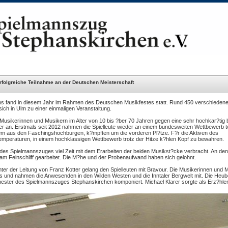
rfolgreiche Teilnahme an der Deutschen Meisterschaft
s fand in diesem Jahr im Rahmen des Deutschen Musikfestes statt. Rund 450 verschieden
ich in Ulm zu einer einmaligen Veranstaltung.
Musikerinnen und Musikern im Alter von 10 bis ?ber 70 Jahren gegen eine sehr hochkar?tig 
r an. Erstmals seit 2012 nahmen die Spielleute wieder an einem bundesweiten Wettbewerb te
em aus den Faschingshochburgen, k?mpften um die vorderen Pl?tze. F?r die Aktiven des
mperaturen, in einem hochklassigen Wettbewerb trotz der Hitze k?hlen Kopf zu bewahren.
 des Spielmannszuges viel Zeit mit dem Erarbeiten der beiden Musikst?cke verbracht. An den
am Feinschliff gearbeitet. Die M?he und der Probenaufwand haben sich gelohnt.
ter der Leitung von Franz Kotter gelang den Spielleuten mit Bravour. Die Musikerinnen und 
s und nahmen die Anwesenden in den Wilden Westen und die Inntaler Bergwelt mit. Die Heu
chester des Spielmannszuges Stephanskirchen komponiert. Michael Klarer sorgte als Erz?hler