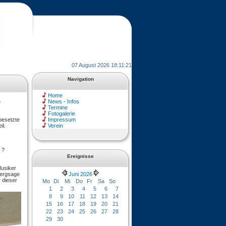
07 August 2026 18:11:21
Navigation
Home
e
News - Infos
Termine
Fotogalerie
besetzte
Impressum
il.
Verein
 ?
Ereignisse
Musiker
bergsage
Juni 2026
 dieser
Mo
Di
Mi
Do
Fr
Sa
So
1
2
3
4
5
6
7
8
9
10
11
12
13
14
15
16
17
18
19
20
21
22
23
24
25
26
27
28
29
30